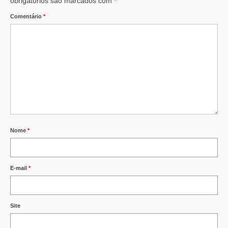
obrigatórios são marcados com
*
Comentário
*
Nome
*
E-mail
*
Site