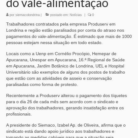
do vale-alimentação
por
siemacolondrina
|
postado em:
Notícias
|
0
Trabalhadores contratados pela empresa Produserv em
Londrina e região estão paralisados por conta do atraso nos
pagamentos do vale-alimentação. É estimado que mais de 1000
pessoas estejam nessa situação em todo estado.
Locais como a Uenp em Cornélio Procópio, Hemepar de
Apucarana, Unespar em Apucarana, 16.ª Regional de Saúde
em Apucarana, Jardim Botânico de Londrina, UEL e Hospital
Universitário são exemplos de alguns dos postos de trabalho
que estão com as atividades de asseio e conservação
paralisadas como forma de protesto.
Recentemente a Produserv alterou o pagamento dos tíquetes
para o dia 26 de cada mês sem acordo com o sindicato e
aprovação dos trabalhadores, gerando insatisfação entre os
profissionais.
A presidente do Siemaco, Izabel Ap. de Oliveira, afirma que o
sindicato está dando apoio jurídico aos trabalhadores e
tomando as medidas cabíveis para que a situação seja