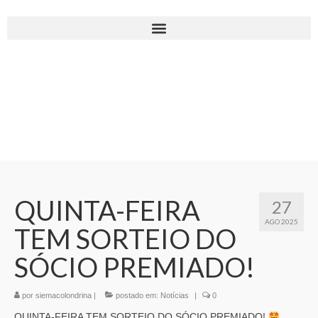
QUINTA-FEIRA
27
AGO 2025
TEM SORTEIO DO
SÓCIO PREMIADO!
por
siemacolondrina
|
postado em:
Notícias
|
0
QUINTA-FEIRA TEM SORTEIO DO SÓCIO PREMIADO!