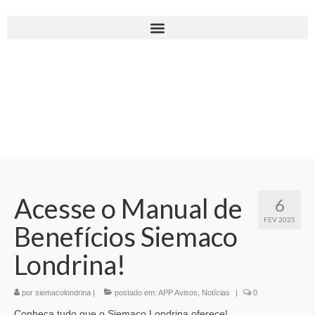
Acesse o Manual de
6
FEV 2025
Benefícios Siemaco
Londrina!
por
siemacolondrina
|
postado em:
APP Avisos
,
Notícias
|
0
Conheça tudo que o Siemaco Londrina oferece!