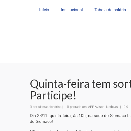
Início
Institucional
Tabela de salário
Quinta-feira tem sor
Participe!
por
siemacolondrina
|
postado em:
APP Avisos
,
Notícias
|
0
Dia 28/11, quinta-feira, às 10h, na sede do Siemaco L
do Siemaco!