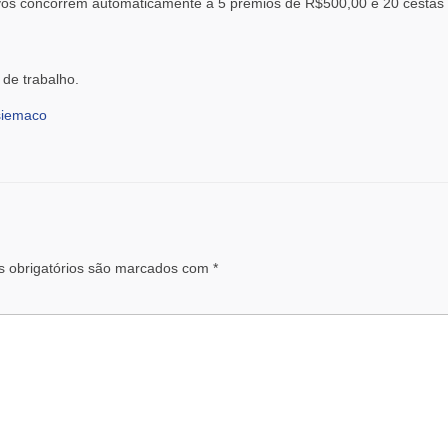
tivos concorrem automaticamente a 5 prêmios de R$500,00 e 20 cestas
 de trabalho.
siemaco
 obrigatórios são marcados com
*