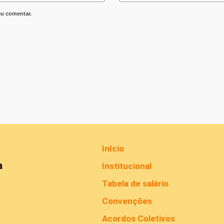
eu comentar.
Início
a
Institucional
Tabela de salário
Convenções
Acordos Coletivos