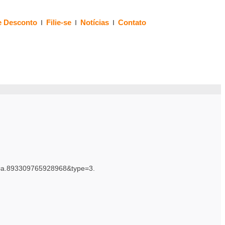
e Desconto
Filie-se
Notícias
Contato
set=a.893309765928968&type=3.