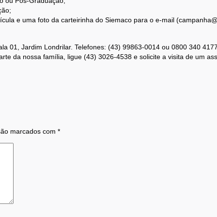
ão ou Pós-Graduação;
ção;
rícula e uma foto da carteirinha do Siemaco para o e-mail (campanha@
ala 01, Jardim Londrilar. Telefones: (43) 99863-0014 ou 0800 340 4177
e da nossa família, ligue (43) 3026-4538 e solicite a visita de um ass
 são marcados com
*