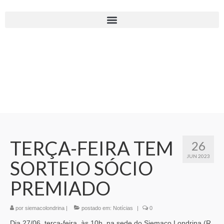
TERÇA-FEIRA TEM
26
JUN 2023
SORTEIO SÓCIO
PREMIADO
por
siemacolondrina
|
postado em:
Notícias
|
0
Dia 27/06, terça-feira, às 10h, na sede do Siemaco Londrina (R.