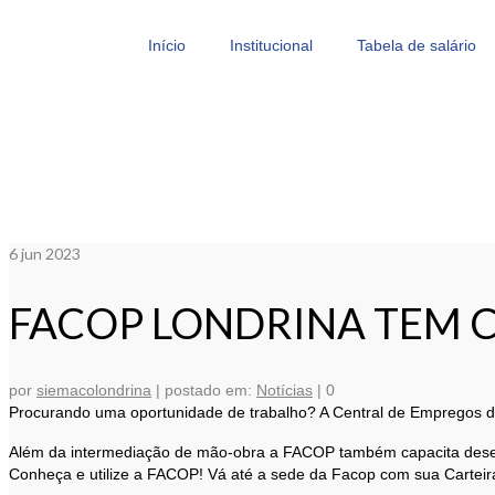
Início
Institucional
Tabela de salário
6
jun 2023
FACOP LONDRINA TEM 
por
siemacolondrina
|
postado em:
Notícias
|
0
Procurando uma oportunidade de trabalho? A Central de Empregos da
Além da intermediação de mão-obra a FACOP também capacita desemp
Conheça e utilize a FACOP! Vá até a sede da Facop com sua Carteira