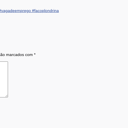
#vagadeemprego
#facoplondrina
 são marcados com
*