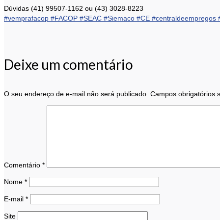
Dúvidas (41) 99507-1162 ou (43) 3028-8223
#vemprafacop
#FACOP
#SEAC
#Siemaco
#CE
#centraldeempregos
Deixe um comentário
O seu endereço de e-mail não será publicado.
Campos obrigatórios
Comentário
*
Nome
*
E-mail
*
Site