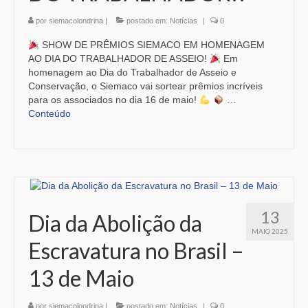
por
siemacolondrina
|
postado em:
Notícias
|
0
SHOW DE PRÊMIOS SIEMACO EM HOMENAGEM
AO DIA DO TRABALHADOR DE ASSEIO!
Em
homenagem ao Dia do Trabalhador de Asseio e
Conservação, o Siemaco vai sortear prêmios incríveis
para os associados no dia 16 de maio!
…
Conteúdo
13
Dia da Abolição da
MAIO 2025
Escravatura no Brasil –
13 de Maio
por
siemacolondrina
|
postado em:
Notícias
|
0