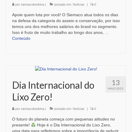
por
siemacolondrina
|
postado em:
Notícias
|
0
Apoie quem luta por você! O Siemaco atua todos os dias
na defesa da categoria do asseio e conservação, por isso
temos uns dos melhores salários do brasil no segmento.
Isso é fruto de muito trabalho ao longo dos anos, …
Conteúdo
13
Dia Internacional do
MAIO 2025
Lixo Zero!
por
siemacolondrina
|
postado em:
Notícias
|
0
O futuro do planeta começa com pequenas atitudes no
presente!
Hoje é o Dia Internacional do Lixo Zero,
uma data para refletirmos sobre a importância de reduzir,